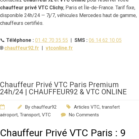
chauffeur privé VTC Clichy
, Paris et Île-de-France. Tarif fixe,
disponible 24h/24 — 7j/7, véhicules Mercedes haut de gamme,
chauffeurs certifiés.
📞
Téléphone :
01 42 70 35 55
|
SMS :
06 14 62 10 05
🌐
chauffeur92.fr
|
vtconline.fr
Chauffeur Privé VTC Paris Premium
24h/24 | CHAUFFEUR92 & VTC ONLINE
By
chauffeur92
Articles VTC
,
transfert
aéroport
,
Transport
,
VTC
No Comments
Chauffeur Privé VTC Paris : 9